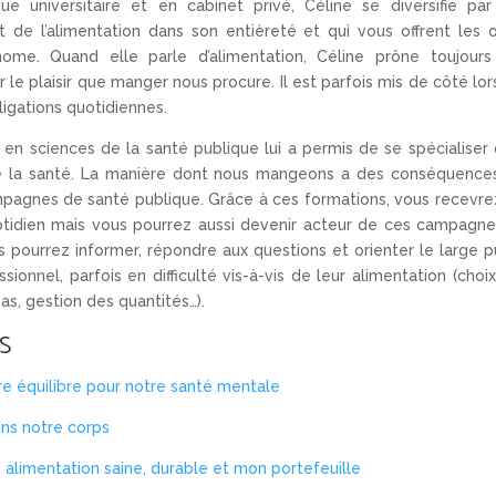
ique universitaire et en cabinet privé, Céline se diversifie pa
 de l’alimentation dans son entièreté et qui vous offrent les o
ome. Quand elle parle d’alimentation, Céline prône toujours
ur le plaisir que manger nous procure. Il est parfois mis de côté lo
ligations quotidiennes.
 en sciences de la santé publique lui a permis de se spécialiser
de la santé. La manière dont nous mangeons a des conséquence
mpagnes de santé publique. Grâce à ces formations, vous recevre
otidien mais vous pourrez aussi devenir acteur de ces campagn
 pourrez informer, répondre aux questions et orienter le large p
ionnel, parfois en difficulté vis-à-vis de leur alimentation (choi
pas, gestion des quantités…).
S
re équilibre pour notre santé mentale
ns notre corps
 alimentation saine, durable et mon portefeuille