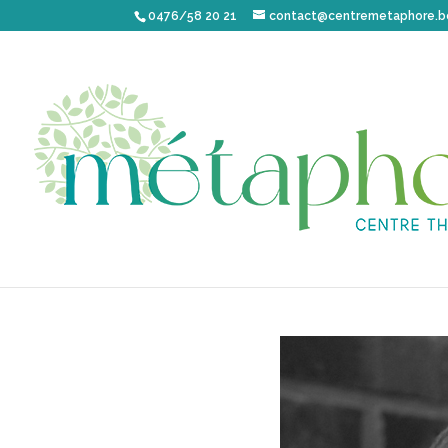
0476/58 20 21
contact@centremetaphore.b
CÉLINE BIHAIN