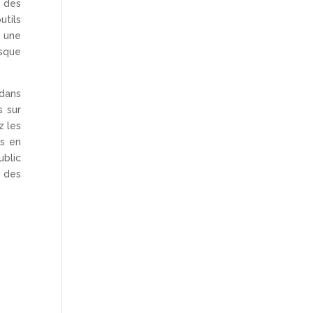
r des
utils
 une
rsque
 dans
s sur
z les
es en
ublic
x des