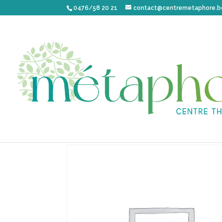
0476/58 20 21
contact@centremetaphore.b
Accueil
/ Inscription