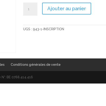
quantité
Ajouter au panier
de
Inscription
UGS :
943-1-INSCRIPTION
les
Conditions générales de vente
 N°: BE 0788.414.416