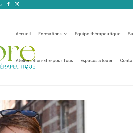
e
Accueil
Formations
Equipe thérapeutique
Su
Ateliers Bien-Etre pour Tous
Espaces à louer
Conta
T