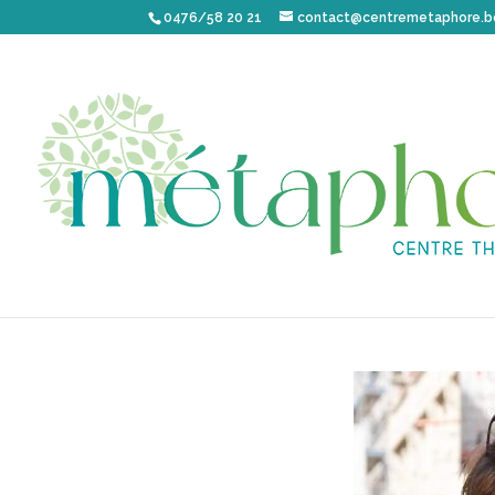
0476/58 20 21
contact@centremetaphore.b
VÉRONIQUE LIVE