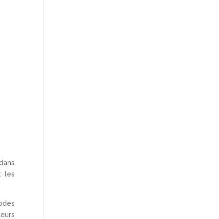
 dans
t les
hodes
leurs