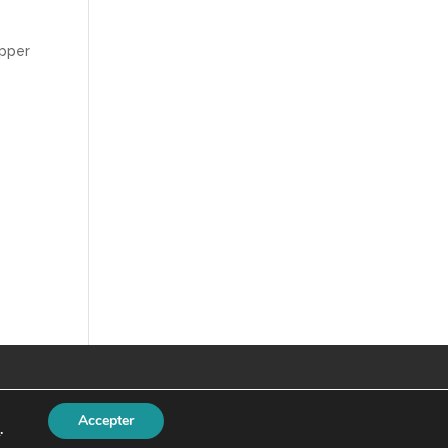
opper
Accepter
s
.