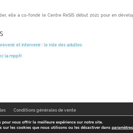
tier, elle a co-fondé le Centre ReSIS début 2021 pour en dével
S
revenir et intervenir : le role des adultes
ec la mppfr
les
Conditions générales de vente
pour vous offrir la meilleure expérience sur notre site.
 N°: BE 0788.414.416
s sur les cookies que nous utilisons ou les désactiver dans
paramètre